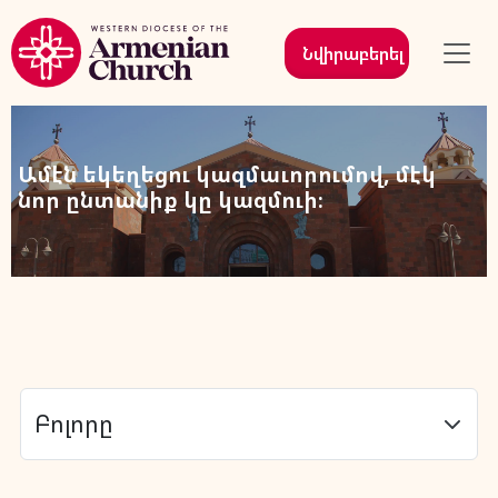
Նվիրաբերել
Ամէն եկեղեցու կազմաւորումով, մէկ
նոր ընտանիք կը կազմուի։