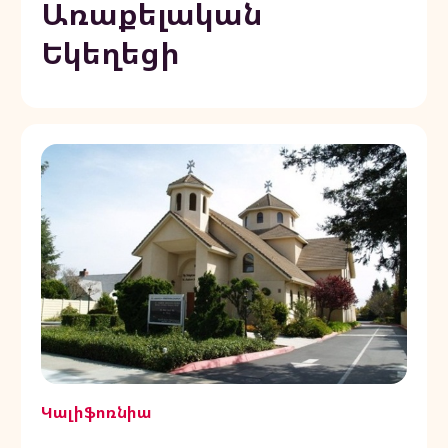
Առաքելական
Եկեղեցի
Կալիֆոռնիա