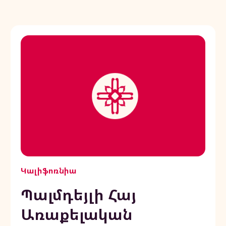
Կալիֆոռնիա
Պալմդեյլի Հայ
Առաքելական