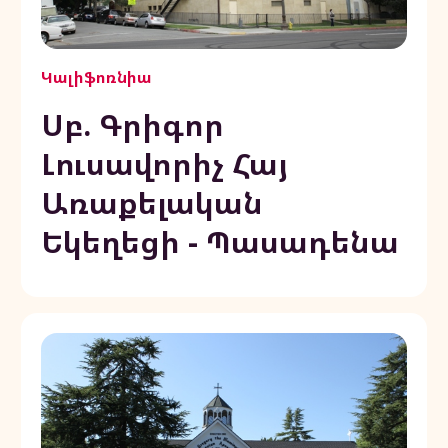
Կալիֆոռնիա
Սբ. Գրիգոր
Լուսավորիչ Հայ
Առաքելական
Եկեղեցի - Պասադենա