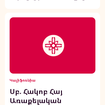
Կալիֆոռնիա
Սբ. Հակոբ Հայ
Առաքելական