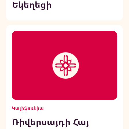
Եկեղեցի
Կալիֆոռնիա
Ռիվերսայդի Հայ