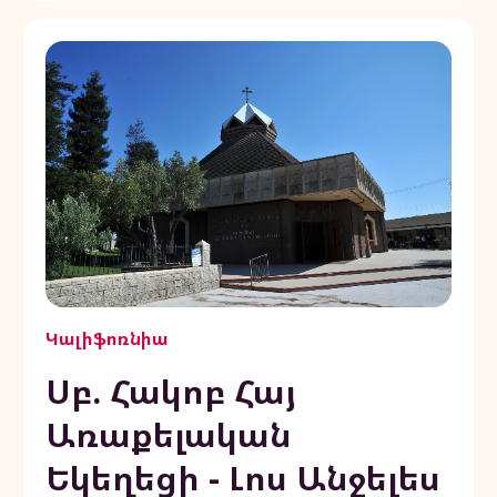
Կալիֆոռնիա
Սբ. Հակոբ Հայ
Առաքելական
Եկեղեցի - Լոս Անջելես