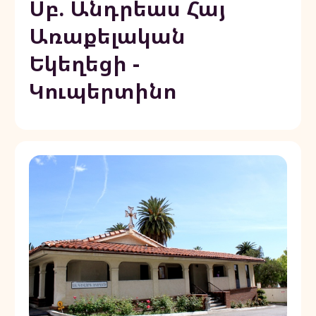
Սբ. Անդրեաս Հայ
Առաքելական
Եկեղեցի -
Կուպերտինո