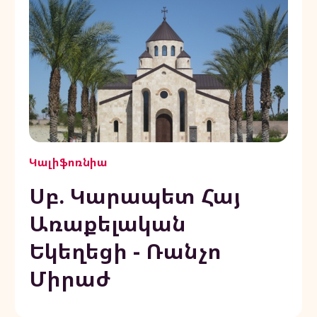
Կալիֆոռնիա
Սբ. Կարապետ Հայ
Առաքելական
Եկեղեցի - Ռանչո
Միրաժ