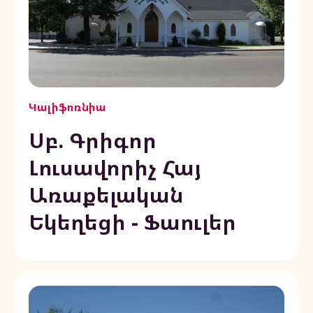
Կալիֆոռնիա
Սբ. Գրիգոր
Լուսավորիչ Հայ
Առաքելական
Եկեղեցի - Ֆաուլեր