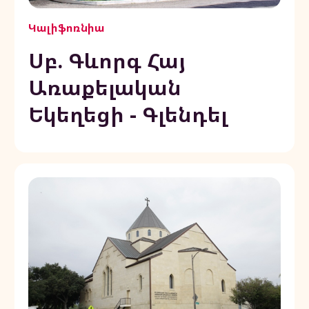
Կալիֆոռնիա
Սբ. Գևորգ Հայ
Առաքելական
Եկեղեցի - Գլենդել