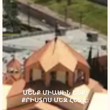
ՄԵՆՔ ՄԻԱՍԻՆ ԵՆՔ։
ՔՐԻՍՏՈՍ ՄԵԶ ՀԵՏ Է։