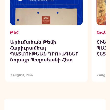
Թեմ
Հոգեւ
Արեւմտեան Թեմի
ՀԻՆԳ
Հարիւրամեայ
ՊԱՅ
ՊԱՏՄՈՒԹԵԱՆ ԴՐՈՒԱԳՆԵՐ
ՀԵՏՈ
Նորայր Պօղոսեանի Հետ
7 August, 2026
7 August