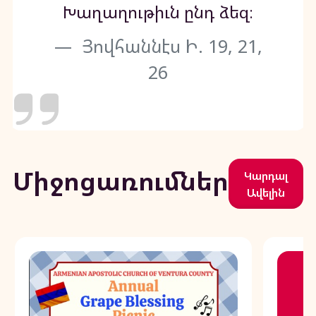
Խաղաղութիւն ընդ ձեզ։
Յովհաննէս Ի. 19, 21,
26
Միջոցառումներ
Կարդալ
Ավելին