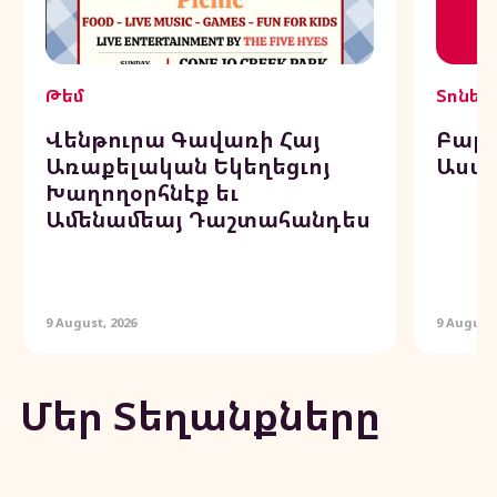
Թեմ
Տոներ
Վենթուրա Գավառի Հայ
Բարե
Առաքելական Եկեղեցւոյ
Աստ
Խաղողօրհնէք եւ
Ամենամեայ Դաշտահանդես
9 August, 2026
9 August,
Մեր Տեղանքները
Զտիչ: