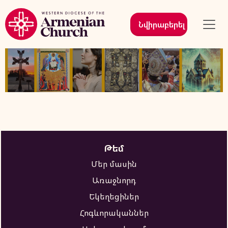
Նվիրաբերել
Թեմ
Մեր մասին
Առաջնորդ
Եկեղեցիներ
Հոգևորականներ