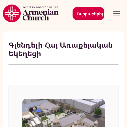
Նվիրաբերել
Գլենդելի Հայ Առաքելական
Եկեղեցի