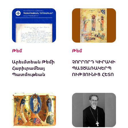
Թեմ
Թեմ
Արեւմտեան Թեմի
ՉՈՐՐՈՐԴ ԿԻՐԱԿԻ
Հարիւրամեայ
ՊԱՅԾԱՌԱԿԵՐՊ
Պատմութեան
ՈՒԹՅՈՒՆԻՑ ՀԵՏՈ
Դրուագներ
Նորայր
Պօղոսեանի Հետ