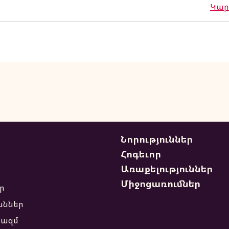
Կարդ
Գոհաբանական
Աղօթք՝
Արեւմտեան Թեմի
Բոլոր
Եկեղեցիներուն
Մէջ
Նորություններ
Հոգեւոր
Առաքելություններ
Միջոցառումներ
ր
աններ
ազմ