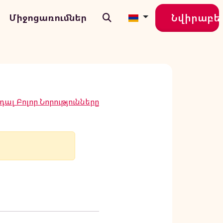
Նվիրաբե
Միջոցառումներ
ալ Բոլոր Նորությունները