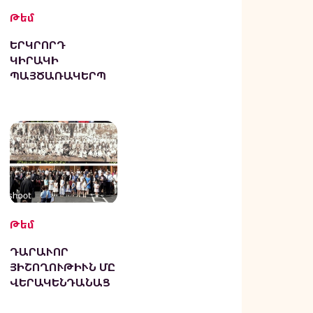
Թեմ
ԵՐԿՐՈՐԴ
ԿԻՐԱԿԻ
ՊԱՅԾԱՌԱԿԵՐՊ
ՈՒԹՅՈՒՆԻՑ ՀԵՏՈ
Թեմ
ԴԱՐԱՒՈՐ
ՅԻՇՈՂՈՒԹԻՒՆ ՄԸ
ՎԵՐԱԿԵՆԴԱՆԱՑ
ԱՒ