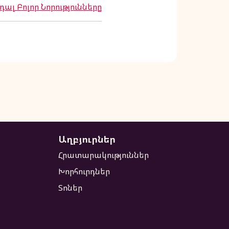
ալ Բոլոր Նորությունները
Աղբյուրներ
Հրատարակություններ
Խորհուրդներ
Տոներ