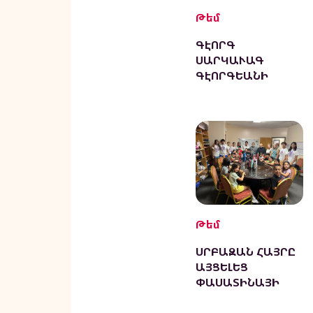
Թեմ
ԳԷՈՐԳ
ՍԱՐԿԱՒԱԳ
ԳԷՈՐԳԵԱՆԻ
ՀՈԳԵՒՈՐ ԵՒ
ԱՍՏՈՒԱԾԱԲԱՆԱ
ԿԱՆ
ՀՐԱՏԱՐԱԿՈՒԹԻՒ
ՆՆԵՐԸ
Թեմ
ՍՐԲԱԶԱՆ ՀԱՅՐԸ
ԱՅՑԵԼԵՑ
ՓԱՍԱՏԻՆԱՅԻ
ՍՈՒՐԲ ԳՐԻԳՈՐ
ԼՈՒՍԱՒՈՐԻՉ