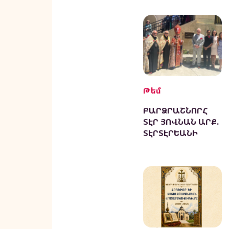
Թեմ
ԲԱՐՁՐԱՇՆՈՐՀ
ՏԷՐ ՅՈՎՆԱՆ ԱՐՔ.
ՏԷՐՏԷՐԵԱՆԻ
ՀՈՎՈՒԱԿԱՆ
ԱՅՑԸ՝
ՕՐՀՆՈՒԹԵԱՆ ԵՒ
ՀՈԳԵՒՈՐ
ՎԵՐԱՆՈՐՈԳՈՒԹԵ
ԱՆ ԱՌԻԹ
ՓԱՍԱՏԻՆԱՅԻ
ՀԱՅ ՀԱՄԱՅՆՔԻՆ