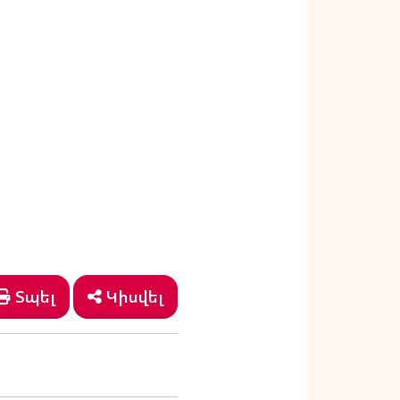
Տպել
Կիսվել