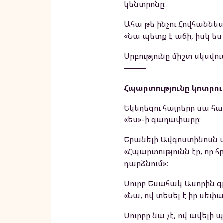
կենտրոնը։
Ահա թե ինչու Հովհաննե
«Նա պետք է աճի, իսկ ես 
Սրբությունը միշտ սկսվո
⸻
Հպարտությունը կոտրում
Եկեղեցու հայրերը սա 
«ես»-ի գաղափարը։
Երանելի Ավգոստինոսն ա
«Հպարտությունն էր, որ 
դարձնում»։
Սուրբ Եսահակ Ասորին գր
«Նա, ով տեսել է իր սեփա
Սուրբը նա չէ, ով ավելի 