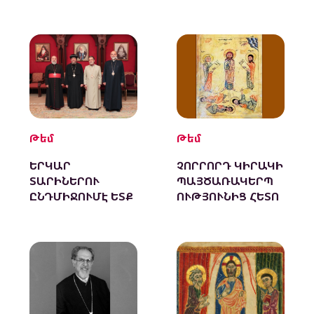
Թեմ
Թեմ
ԵՐԿԱՐ
ՉՈՐՐՈՐԴ ԿԻՐԱԿԻ
ՏԱՐԻՆԵՐՈՒ
ՊԱՅԾԱՌԱԿԵՐՊ
ԸՆԴՄԻՋՈՒՄԷ ԵՏՔ
ՈՒԹՅՈՒՆԻՑ ՀԵՏՈ
ՎԵՐՀԱՍՏԱՏՈՒԵՑ
ԱՒ ԱՐԵՒԵԼԵԱՆ
ՈՒՂՂԱՓԱՌ
ԵԿԵՂԵՑԻՆԵՐՈՒ
ԱՌԱՋՆՈՐԴՆԵՐՈՒ
ԺՈՂՈՎԸ