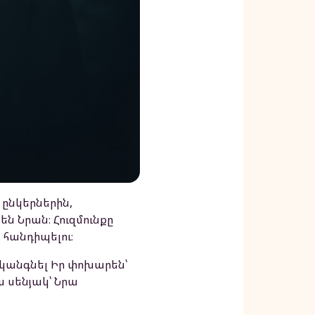
 ընկերներին,
ն Նրան։ Հուզմունքը
 հանդիպելու։
մ կանգնել Իր փոխարեն՝
ս սենյակ՝ Նրա