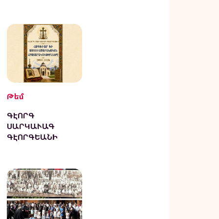
Թեմ
ԳԷՈՐԳ
ՍԱՐԿԱՒԱԳ
ԳԷՈՐԳԵԱՆԻ
ՀՈԳԵՒՈՐ ԵՒ
ԱՍՏՈՒԱԾԱԲԱՆԱ
ԿԱՆ
ՀՐԱՏԱՐԱԿՈՒԹԻՒ
ՆՆԵՐԸ