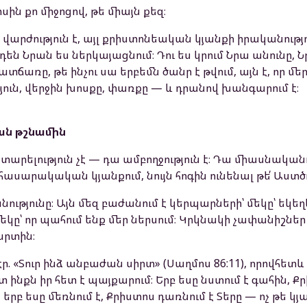
ին քո միջոցով, թե միայն քեզ։
արժություն է, այլ քրիստոնեական կյանքի իրականությու
 արդեն Նրան ես ներկայացնում։ Դու ես կրում Նրա անունը
ատճառը, թե ինչու սա երբեմն ծանր է թվում, այն է, որ մեր
թյուն, վերջին խոսքը, փառքը — և դրանով խանգարում է։
ան թշնամին
արելություն չէ — դա ամբողջություն է։ Դա միասնականութ
՛ հասարակական կյանքում, նույն հոգին ունենալ թե՛ Աստ
նությունը։ Այն մեզ բաժանում է կերպարների՝ մեկը՝ եկեղ
մեկը՝ որ պահում ենք մեր ներսում։ Կրկնակի չափանիշներ
սրտին։
ր. «Տուր ինձ անբաժան սիրտ» (Սաղմոս 86:11), որովհե
տ ինքն իր հետ է պայքարում։ Երբ եսը նստում է գահին, Ք
ց երբ եսը մեռնում է, Քրիստոս դառնում է Տերը — ոչ թե կյ