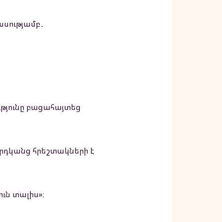
ասությամբ․
ւթյունը բացահայտեց
մարդկանց հրեշտակների է
ուն տալիս»։