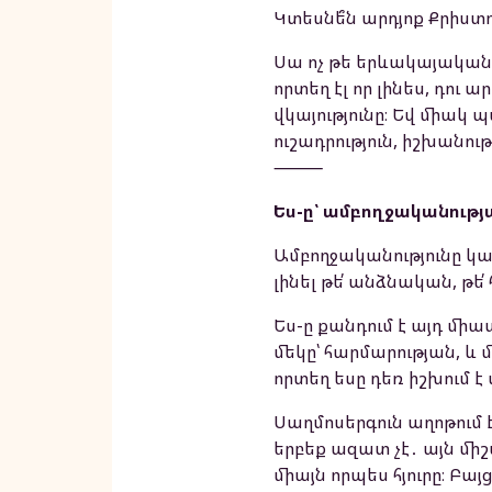
Կտեսնե՞ն արդյոք Քրիստոս
Սա ոչ թե երևակայական վ
որտեղ էլ որ լինես, դու
վկայությունը։ Եվ միակ պ
ուշադրություն, իշխանու
⸻
Ես-ը՝ ամբողջականությ
Ամբողջականությունը կատ
լինել թե՛ անձնական, թե
Ես-ը քանդում է այդ միաս
մեկը՝ հարմարության, և 
որտեղ եսը դեռ իշխում է 
Սաղմոսերգուն աղոթում է
երբեք ազատ չէ․ այն միշ
միայն որպես հյուրը։ Բայ