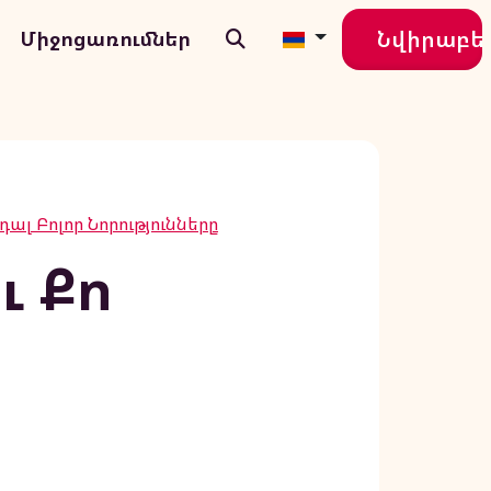
Նվիրաբե
Միջոցառումներ
ալ Բոլոր Նորությունները
ւ Քո