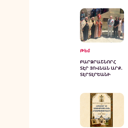
Թեմ
ԲԱՐՁՐԱՇՆՈՐՀ
ՏԷՐ ՅՈՎՆԱՆ ԱՐՔ.
ՏԷՐՏԷՐԵԱՆԻ
ՀՈՎՈՒԱԿԱՆ
ԱՅՑԸ՝
ՕՐՀՆՈՒԹԵԱՆ ԵՒ
ՀՈԳԵՒՈՐ
ՎԵՐԱՆՈՐՈԳՈՒԹԵ
ԱՆ ԱՌԻԹ
ՓԱՍԱՏԻՆԱՅԻ
ՀԱՅ ՀԱՄԱՅՆՔԻՆ