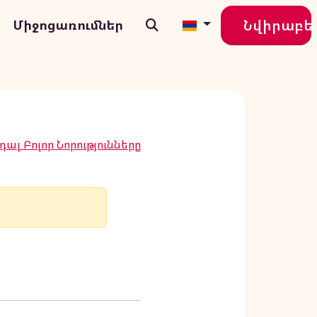
Նվիրաբե
Միջոցառումներ
ալ Բոլոր Նորությունները