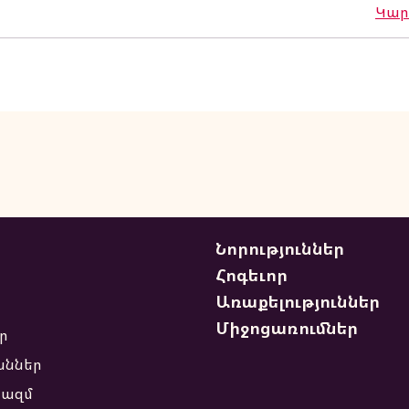
Կարդ
Գոհաբանական
Աղօթք՝
Արեւմտեան Թեմի
Բոլոր
Եկեղեցիներուն
Մէջ
Նորություններ
Հոգեւոր
Առաքելություններ
Միջոցառումներ
ր
աններ
ազմ