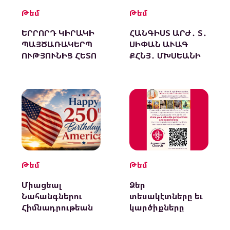
Թեմ
Թեմ
ԵՐՐՈՐԴ ԿԻՐԱԿԻ
ՀԱՆԳԻՍՏ ԱՐԺ․ Տ․
ՊԱՅԾԱՌԱԿԵՐՊ
ՍԻՓԱՆ ԱՒԱԳ
ՈՒԹՅՈՒՆԻՑ ՀԵՏՈ
ՔՀՆՅ․ ՄԽՍԵԱՆԻ
1948-2026
Թեմ
Թեմ
Միացեալ
Ձեր
Նահանգներու
տեսակէտները եւ
Հիմնադրութեան
կարծիքները
250-ամեակին
կարեւոր են
Առիթով