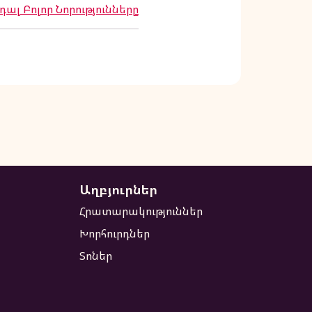
ալ Բոլոր Նորությունները
Աղբյուրներ
Հրատարակություններ
Խորհուրդներ
Տոներ