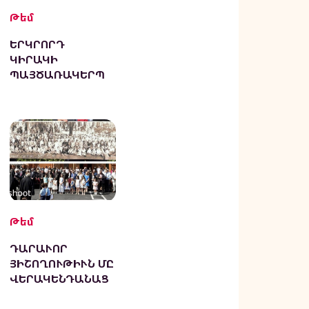
Թեմ
ԵՐԿՐՈՐԴ
ԿԻՐԱԿԻ
ՊԱՅԾԱՌԱԿԵՐՊ
ՈՒԹՅՈՒՆԻՑ ՀԵՏՈ
Թեմ
ԴԱՐԱՒՈՐ
ՅԻՇՈՂՈՒԹԻՒՆ ՄԸ
ՎԵՐԱԿԵՆԴԱՆԱՑ
ԱՒ