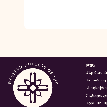
ԵԿԵՂԵՑՒՈՅ
ԱՄԱՌՆԱՅԻՆ
ՃԱՄԲԱՐԸ
Թեմ
Մեր մասին
Առաջնորդ
Եկեղեցինե
Հոգևորակ
Աշխատակ