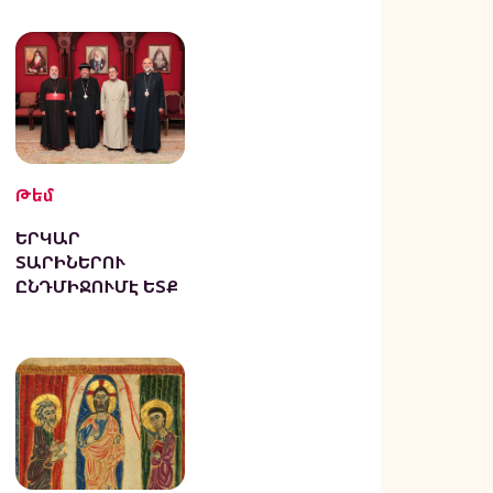
Թեմ
ԵՐԿԱՐ
ՏԱՐԻՆԵՐՈՒ
ԸՆԴՄԻՋՈՒՄԷ ԵՏՔ
ՎԵՐՀԱՍՏԱՏՈՒԵՑ
ԱՒ ԱՐԵՒԵԼԵԱՆ
ՈՒՂՂԱՓԱՌ
ԵԿԵՂԵՑԻՆԵՐՈՒ
ԱՌԱՋՆՈՐԴՆԵՐՈՒ
ԺՈՂՈՎԸ