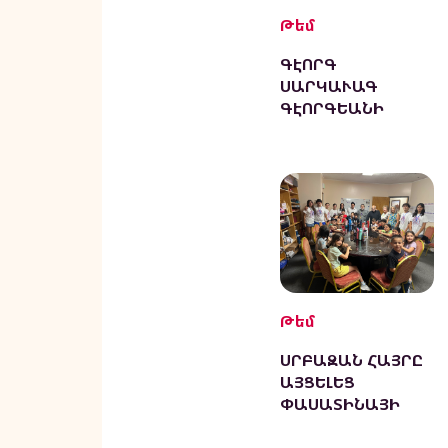
Թեմ
ԳԷՈՐԳ
ՍԱՐԿԱՒԱԳ
ԳԷՈՐԳԵԱՆԻ
ՀՈԳԵՒՈՐ ԵՒ
ԱՍՏՈՒԱԾԱԲԱՆԱ
ԿԱՆ
ՀՐԱՏԱՐԱԿՈՒԹԻՒ
ՆՆԵՐԸ
Թեմ
ՍՐԲԱԶԱՆ ՀԱՅՐԸ
ԱՅՑԵԼԵՑ
ՓԱՍԱՏԻՆԱՅԻ
ՍՈՒՐԲ ԳՐԻԳՈՐ
ԼՈՒՍԱՒՈՐԻՉ