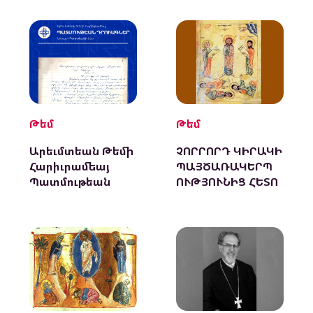
Թեմ
Թեմ
Արեւմտեան Թեմի
ՉՈՐՐՈՐԴ ԿԻՐԱԿԻ
Հարիւրամեայ
ՊԱՅԾԱՌԱԿԵՐՊ
Պատմութեան
ՈՒԹՅՈՒՆԻՑ ՀԵՏՈ
Դրուագներ
Նորայր
Պօղոսեանի Հետ