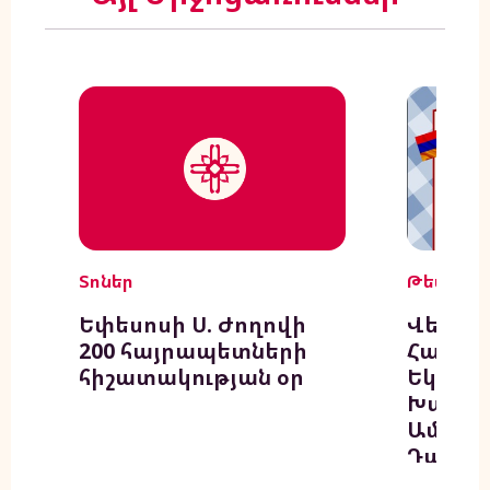
Տոներ
Թեմ
Եփեսոսի Ս. Ժողովի
Վենթո
200 հայրապետների
Հայ Ա
հիշատակության օր
Եկեղեց
Խաղողօ
Ամենա
Դաշտա